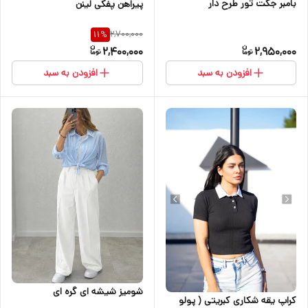
بامبر جکت تور طرح دار
پیراهن پفکی لینن
2,700,000
11
%
2,400,000
2,950,000
افزودن به سبد
افزودن به سبد
شومیز شیشه ای گره ای
کراپ یقه شکاری کبریتی ( پولو