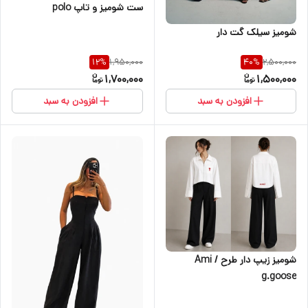
ست شومیز و تاپ polo
شومیز سیلک‌ گت دار
1,950,000
2,500,000
12
%
40
%
1,700,000
1,500,000
افزودن به سبد
افزودن به سبد
شومیز زیپ دار طرح Ami /
g.goose