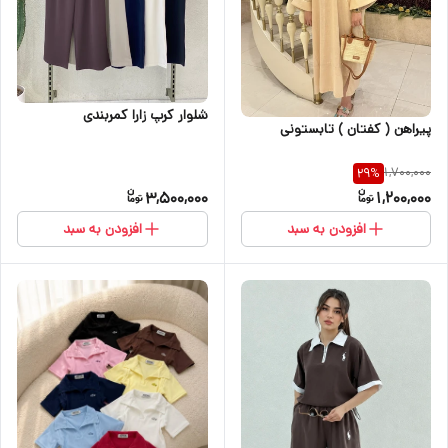
شلوار کرپ زارا کمربندی
پیراهن ( کفتان ) تابستونی
1,700,000
29
%
3,500,000
1,200,000
افزودن به سبد
افزودن به سبد