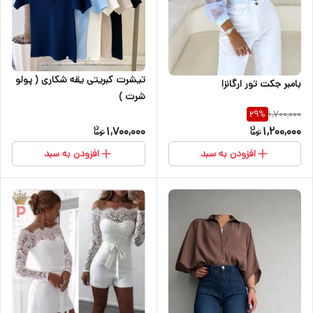
تیشرت کبریتی یقه شکاری ( پولو
بامبر جکت تور ارگانزا
شرت )
1,700,000
29
%
1,700,000
1,200,000
افزودن به سبد
افزودن به سبد