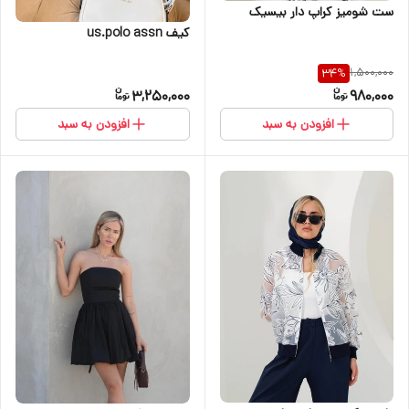
ست شومیز کراپ دار بیسیک
کیف us.polo assn
1,500,000
34
%
3,250,000
980,000
افزودن به سبد
افزودن به سبد