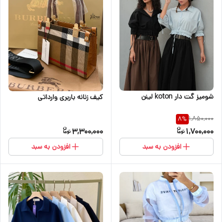
شومیز گت دار koton لینن
کیف زنانه باربری وارداتی
1,850,000
8
%
3,300,000
1,700,000
افزودن به سبد
افزودن به سبد