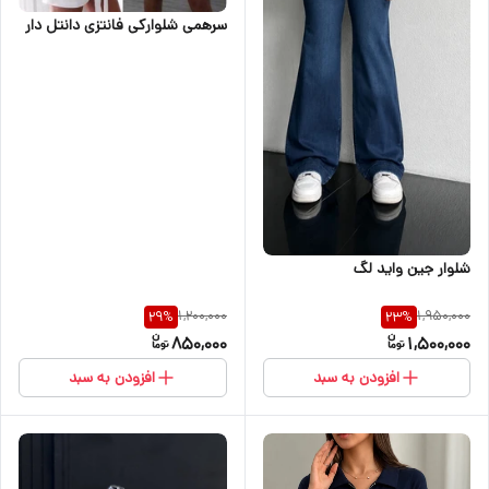
سرهمی شلوارکی فانتزی دانتل دار
شلوار جین واید لگ
1,200,000
1,950,000
29
%
23
%
850,000
1,500,000
افزودن به سبد
افزودن به سبد