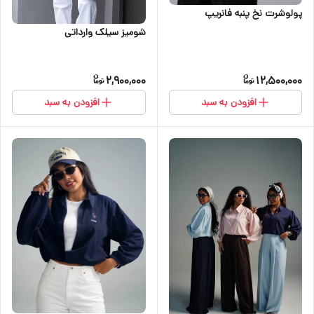
پولوشرت نخ پنبه فانریپ
شومیز سیلک وارداتی
2,900,000
12,500,000
افزودن به سبد
افزودن به سبد