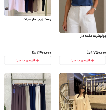
وست زیپ دار سیلک
پولوشرت دگمه دار
2,400,000
1,750,000
افزودن به سبد
افزودن به سبد