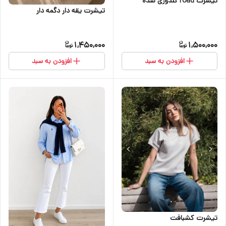
تیشرت road گلدوزی شده
تیشرت یقه دار دگمه دار
1,450,000
1,500,000
افزودن به سبد
افزودن به سبد
تیشرت کشبافت