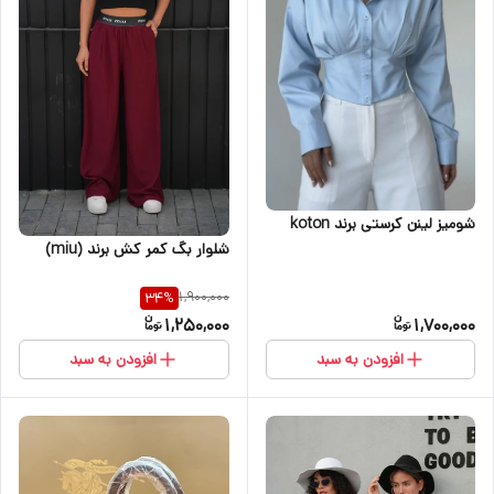
شومیز لینن کرستی برند koton
شلوار بگ کمر کش برند (miu)
1,900,000
34
%
1,250,000
1,700,000
افزودن به سبد
افزودن به سبد