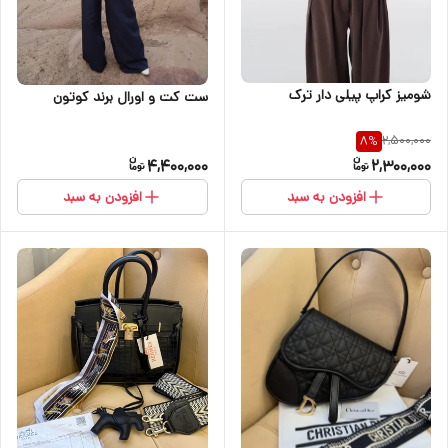
شومیز کراپ پیلی دار ترک
ست کت و اورال برند کوتون
2,500,000
8
%
4,400,000
2,300,000
افزودن به سبد
افزودن به سبد