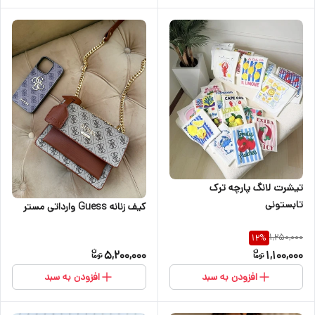
تیشرت لانگ پارچه ترک
تابستونی
کیف زنانه Guess وارداتی مستر
1,250,000
12
%
5,200,000
1,100,000
افزودن به سبد
افزودن به سبد