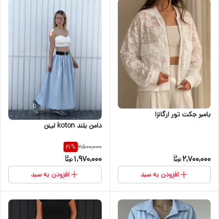
بامبر جکت تور ارگانزا
دامن بلند koton لینن
2,500,000
21
%
1,970,000
2,700,000
افزودن به سبد
افزودن به سبد