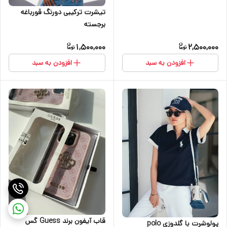
تیشرت ترکیبی دو‌رنگ قورباغه
برجسته
1,500,000
2,500,000
افزودن به سبد
افزودن به سبد
قاب آیفون برند Guess گس
پولوشرت با گلدوزی polo