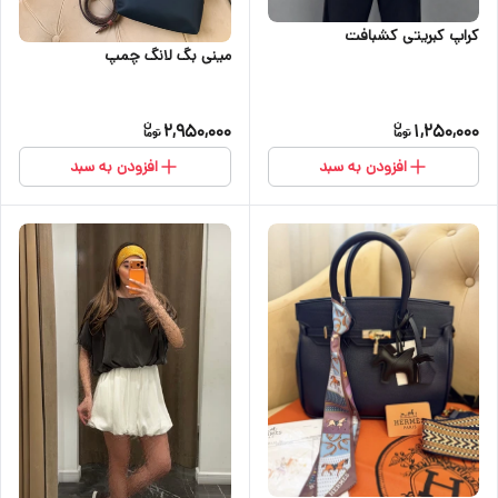
کراپ کبریتی کشبافت
مینی بگ لانگ چمپ
2,950,000
1,250,000
افزودن به سبد
افزودن به سبد