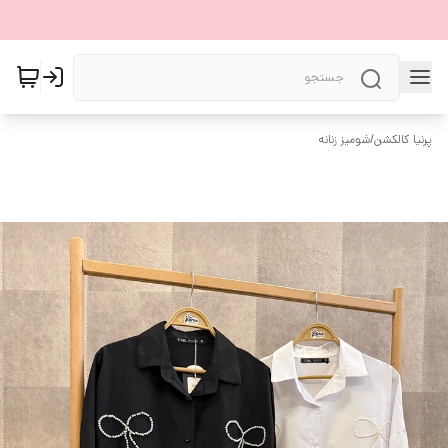
پرنیا کالکشن
/
شومیز زنانه