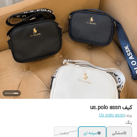
کیف us.polo assn
برند:
Us polo assn
رنگ
مشکی
سرمه ای
سفید