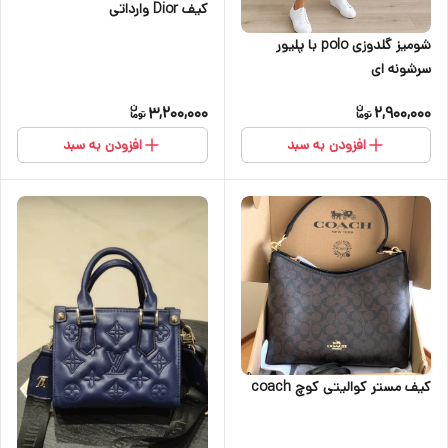
کیف Dior وارداتی
شومیز گلدوزی polo با پلیور
سرشونه ای
3,200,000
2,900,000
افزودن به سبد
افزودن به سبد
کیف مستر کوالیتی کوچ coach