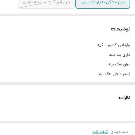
چرم مشکی با پارچه باربری
چرم قهوه ای با پارچه باربری
توضیحات
وارداتی کشور ترکیه
داری بند بلند
یراق هک برند
استر داخل هک برند
متریال کار بسیار عالی
همراه با بگ باربری
نظرات
سایز 20*16
دسته‌بندی
:
کیف زنانه