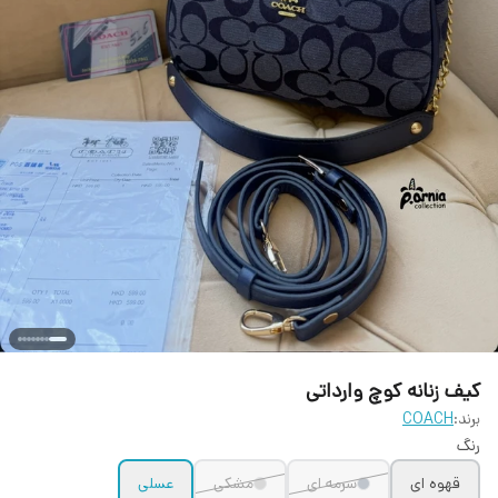
کیف زنانه کوچ وارداتی
برند:
COACH
رنگ
قهوه ای
سرمه ای
مشکی
عسلی