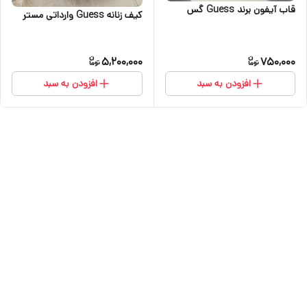
قاب آیفون برند Guess گس
کیف زنانه Guess وارداتی مستر
5,200,000
750,000
افزودن به سبد
افزودن به سبد