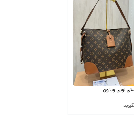
تی لویی ویتون
یرید