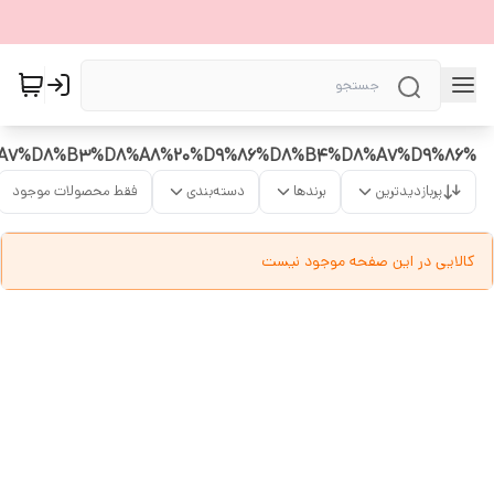
%D8%AF%D8%A7%D8%B1%D8%A7%DB%8C%20%D8%B4%D9%86%D8%A7%D8%B3%D9%86%D8%A7%D9%85%D9%87%20%D8%A7%D8%B3%D8%A8%20%D9%86%D8%B4%D8%A7%D9%86
پربازدیدترین
برندها
دسته‌بندی
فقط محصولات موجود
کالایی در این صفحه موجود نیست