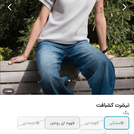
تیشرت کشبافت
رنگ
مشکی
قهوه ای
قهوه ای روشن
سرمه ای