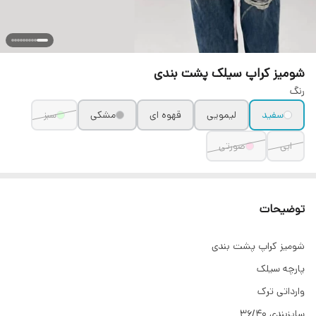
شومیز کراپ سیلک پشت بندی
رنگ
سفید
لیمویی
قهوه ای
مشکی
سبز
ابی
صورتی
توضیحات
شومیز کراپ پشت بندی
پارچه سیلک
وارداتی ترک
سایزبندی ۳۶/۴۰