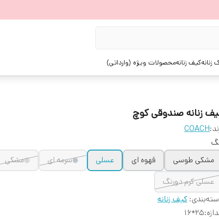
زنانه
کیف زنانه
محصولات ویژه (وارداتی)
یف زنانه صندوقی کوچ
ند:
COACH
نگ
مشکی طوسی
قهوه ای
عسلی
سرمه ای
مشکی
عسلی کرم دورنگ
ته‌بندی
:
کیف زنانه
دازه
:
25*16