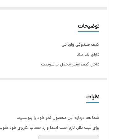
توضیحات
کیف صندوقی وارداتی
دارای بند بلند
داخل کیف استر مخمل یا سوییت
در رنگ های :قهوه ای .مشکی .قهوه ای روشن .سفید خاکس
مناسب مهمانی
شناسنامه‌ فاکتور خرید
نظرات
حداقل زمان ارسال برای شهرستان ۲تا ۳روز کاری هستش
شما هم درباره این محصول نظر خود را بنویسید.
کیفیت:High quality grade A
برای ثبت نظر، لازم است ابتدا وارد حساب کاربری خود شوید